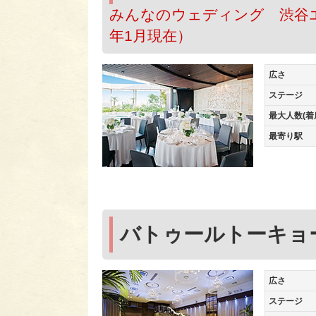
みんなのウェディング 渋谷エリ
年1月現在）
広さ
ステージ
最大人数(着
最寄り駅
バトゥールトーキョ
広さ
ステージ